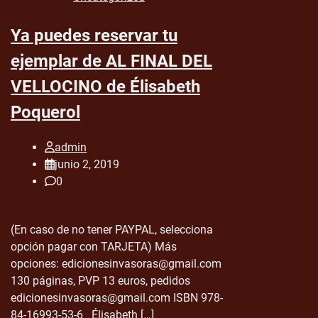
Ya puedes reservar tu
ejemplar de AL FINAL DEL
VELLOCINO de Élisabeth
Poquerol
admin
junio 2, 2019
0
(En caso de no tener PAYPAL, selecciona
opción pagar con TARJETA) Más
opciones: edicionesinvasoras@gmail.com
130 páginas, PVP 13 euros, pedidos
edicionesinvasoras@gmail.com ISBN 978-
84-16993-53-6 Élisabeth […]