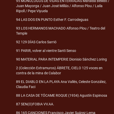
95 MONÓLOGOS DE VIDAS ENTERRADAS Mafalda Bellido /
Juan Mayorga / Juan José Millás / Alfonso Plou / Laila
Ripoll / Pepe Viyuela
94 LAS DOS EN PUNTO Esther F. Carrodeguas
93 LOS HERMANOS MACHADO Alfonso Plou / Teatro del
Temple
92 129 DÍAS Carlos Sarrió
91 PARIR, volver al vientre Santi Senso
90 MATERIAL PARA INTEMPERIE Dionisio Sánchez Loring
2 (Colección Extramuros) ÁBRETE, CIELO 125 voces en
contra de la mina de Calabor
89 EL DIABLO EN LA PLAYA Ana Vallés, Celeste González,
Claudia Faci
88 LA CASA DE TÓCAME ROQUE (1934) Agustín Espinosa
87 SEN(O)FOBIA VV.AA.
86 165 CANCIONES Francisco Javier Suárez Lema