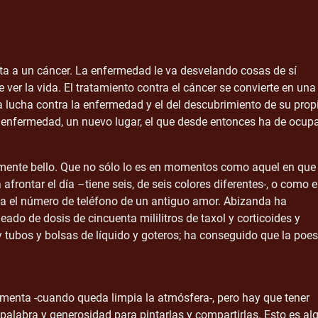
nta a un cáncer. La enfermedad le va desvelando cosas de sí
er la vida. El tratamiento contra el cáncer se convierte en una
 la lucha contra la enfermedad y el del descubrimiento de su prop
a enfermedad, un nuevo lugar, el que desde entonces ha de ocup
camente bello. Que no sólo lo es en momentos como aquel en que
afrontar el día –tiene seis, de seis colores diferentes-, o como 
nda el número de teléfono de un antiguo amor. Abizanda ha
ado de dosis de cincuenta mililitros de taxol y corticoides y
tubos y bolsas de líquido y goteros; ha conseguido que la poes
rmenta -cuando queda limpia la atmósfera-, pero hay que tener
 palabra y generosidad para pintarlas y compartirlas. Esto es al