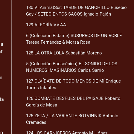
130 VI AnimatSur: TARDE DE GANCHILLO Eusebio
Gay / SETECIENTOS SACOS Ignacio Pajón
129 ALEGRÍA VV.AA.
6 (Colección Estame) SUSURROS DE UN ROBLE
Teresa Fernández & Morsa Rosa
ia
ar
128 LA OTRA LOLA Sebastián Moreno
5 (Colección Poescénica) EL SONIDO DE LOS
NÚMEROS IMAGINARIOS Carlos Sarrió
en
127 OLVÍDATE DE TODO MENOS DE MÍ Enrique
Torres Infantes
126 COMBATE DESPUÉS DEL PAISAJE Roberto
ía
García de Mesa
125 ZETA / LA VARIANTE BOTVINNIK Antonio
Cremades
go
124 LOS CARNICEROS Antonio M. López