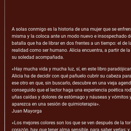
A solas conmigo es la historia de una mujer que se enfre
misma y la coloca ante un modo nuevo e insospechado de v
batalla que ha de librar en dos frentes a un tiempo: el de
realidad como ser humano. Alicia encuentra, a partir de l
su soledad acompañada.
«Hay mucha vida y mucha luz, sí, en este libro paradóji
Alicia ha de decidir con qué pañuelo cubrir su cabeza para 
ese otro en que, sin buscarlo, descubre en una vieja age
conseguido que el lector haga una experiencia poética rode
uñas caídas y dolores de estómago y náuseas y vómitos y 
aparezca en una sesión de quimioterapia».
Juan Mayorga
«Los mejores colores son los que se ven después de la to
corazón, hay que tener alma sensible, para saber verlas; y