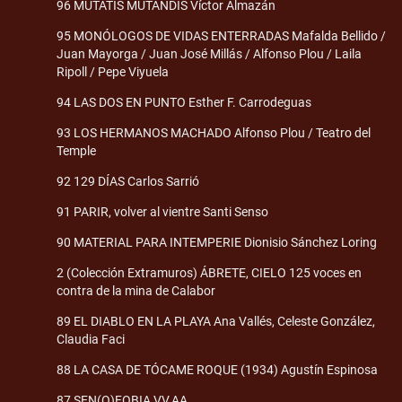
96 MUTATIS MUTANDIS Víctor Almazán
95 MONÓLOGOS DE VIDAS ENTERRADAS Mafalda Bellido /
Juan Mayorga / Juan José Millás / Alfonso Plou / Laila
Ripoll / Pepe Viyuela
94 LAS DOS EN PUNTO Esther F. Carrodeguas
93 LOS HERMANOS MACHADO Alfonso Plou / Teatro del
Temple
92 129 DÍAS Carlos Sarrió
91 PARIR, volver al vientre Santi Senso
90 MATERIAL PARA INTEMPERIE Dionisio Sánchez Loring
2 (Colección Extramuros) ÁBRETE, CIELO 125 voces en
contra de la mina de Calabor
89 EL DIABLO EN LA PLAYA Ana Vallés, Celeste González,
Claudia Faci
88 LA CASA DE TÓCAME ROQUE (1934) Agustín Espinosa
87 SEN(O)FOBIA VV.AA.