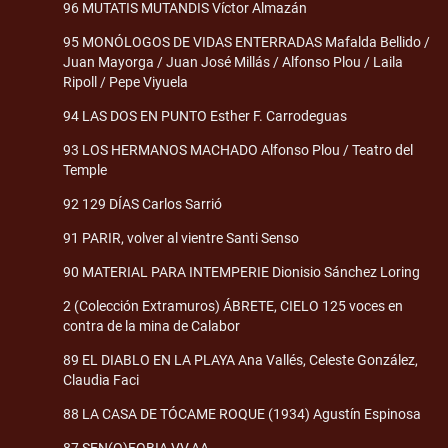
96 MUTATIS MUTANDIS Víctor Almazán
95 MONÓLOGOS DE VIDAS ENTERRADAS Mafalda Bellido /
Juan Mayorga / Juan José Millás / Alfonso Plou / Laila
Ripoll / Pepe Viyuela
94 LAS DOS EN PUNTO Esther F. Carrodeguas
93 LOS HERMANOS MACHADO Alfonso Plou / Teatro del
Temple
92 129 DÍAS Carlos Sarrió
91 PARIR, volver al vientre Santi Senso
90 MATERIAL PARA INTEMPERIE Dionisio Sánchez Loring
2 (Colección Extramuros) ÁBRETE, CIELO 125 voces en
contra de la mina de Calabor
89 EL DIABLO EN LA PLAYA Ana Vallés, Celeste González,
Claudia Faci
88 LA CASA DE TÓCAME ROQUE (1934) Agustín Espinosa
87 SEN(O)FOBIA VV.AA.