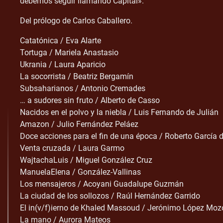
debemos seguir llamando Capital».
Del prólogo de Carlos Caballero.
Catatónica / Eva Alarte
Tortuga / Mariela Anastasio
Ukrania / Laura Aparicio
La socorrista / Beatriz Bergamín
Subsaharianos / Antonio Cremades
… a sudores sin fruto / Alberto de Casso
Nacidos en el polvo y la niebla / Luis Fernando de Julián
Amazon / Julio Fernández Peláez
Doce acciones para el fin de una época / Roberto García
Venta cruzada / Laura Garmo
WajtachaLuis / Miguel González Cruz
ManuelaElena / González-Vallinas
Los mensajeros / Acoyani Guadalupe Guzmán
La ciudad de los sollozos / Raúl Hernández Garrido
El in(v/f)ierno de Khaled Massoud / Jerónimo López Moz
La mano / Aurora Mateos