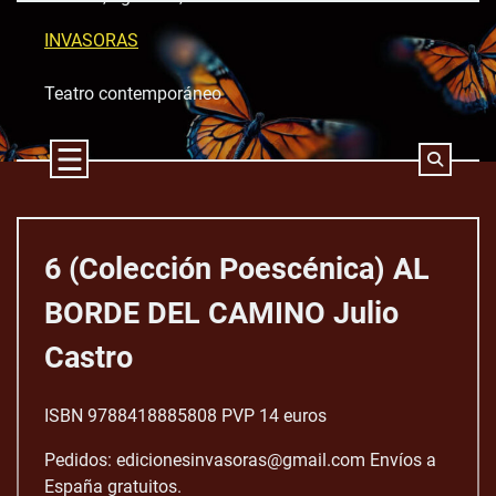
Skip
to
INVASORAS
content
Teatro contemporáneo
6 (Colección Poescénica) AL
BORDE DEL CAMINO Julio
Castro
ISBN 9788418885808 PVP 14 euros
Pedidos: edicionesinvasoras@gmail.com Envíos a
España gratuitos.