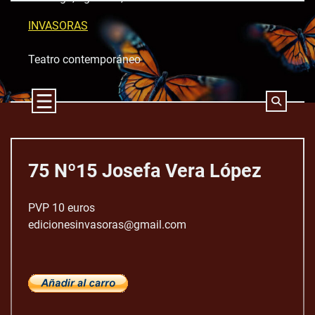
Skip
to
INVASORAS
content
Teatro contemporáneo
75 Nº15 Josefa Vera López
PVP 10 euros
edicionesinvasoras@gmail.com