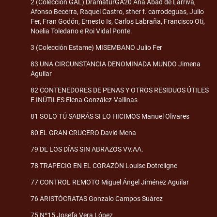
2 (Colección GAL) DramaturGA20 Ana Abad de Larriva,
Afonso Becerra, Raquel Castro, sther f. carrodeguas, Julio
Fer, Fran Godón, Ernesto Is, Carlos Labraña, Francisco Oti,
Noelia Toledano e Roi Vidal Ponte.
3 (Colección Estame) MISEMBANO Julio Fer
83 UNA CIRCUNSTANCIA DENOMINADA MUNDO Jimena
Aguilar
82 CONTENEDORES DE PENAS Y OTROS RESIDUOS ÚTILES
E INÚTILES Elena González-Vallinas
81 SOLO TÚ SABRÁS SI LO HICIMOS Manuel Olivares
80 EL GRAN CRUCERO David Mena
79 DE LOS DÍAS SIN ABRAZOS VV.AA.
78 TRAPECIO EN EL CORAZÓN Louise Dotreligne
77 CONTROL REMOTO Miguel Ángel Jiménez Aguilar
76 ARISTÓCRATAS Gonzalo Campos Suárez
75 Nº15 Josefa Vera López