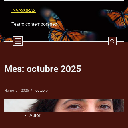
Skip
to
INVASORAS
content
Teatro contemporáneo
Mes:
octubre 2025
Home
2025
octubre
Autor