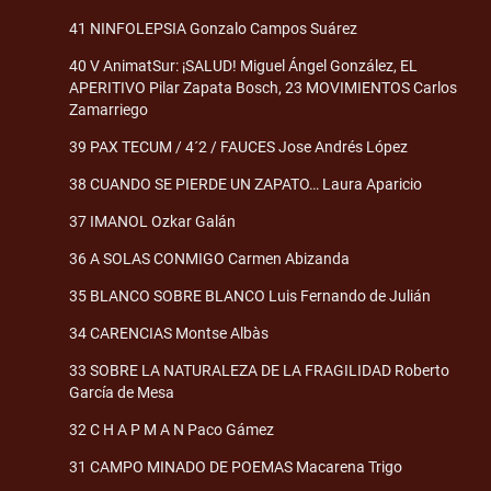
41 NINFOLEPSIA Gonzalo Campos Suárez
40 V AnimatSur: ¡SALUD! Miguel Ángel González, EL
APERITIVO Pilar Zapata Bosch, 23 MOVIMIENTOS Carlos
Zamarriego
39 PAX TECUM / 4´2 / FAUCES Jose Andrés López
38 CUANDO SE PIERDE UN ZAPATO… Laura Aparicio
37 IMANOL Ozkar Galán
36 A SOLAS CONMIGO Carmen Abizanda
35 BLANCO SOBRE BLANCO Luis Fernando de Julián
34 CARENCIAS Montse Albàs
33 SOBRE LA NATURALEZA DE LA FRAGILIDAD Roberto
García de Mesa
32 C H A P M A N Paco Gámez
31 CAMPO MINADO DE POEMAS Macarena Trigo