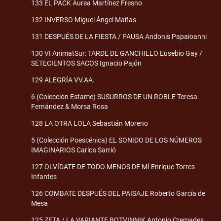
133 EL PACK Áurea Martínez Fresno
132 INVERSO Miguel Ángel Mañas
131 DESPUÉS DE LA FIESTA / PAUSA Andonis Papaioanni
130 VI AnimatSur: TARDE DE GANCHILLO Eusebio Gay /
SETECIENTOS SACOS Ignacio Pajón
129 ALEGRÍA VV.AA.
6 (Colección Estame) SUSURROS DE UN ROBLE Teresa
Fernández & Morsa Rosa
128 LA OTRA LOLA Sebastián Moreno
5 (Colección Poescénica) EL SONIDO DE LOS NÚMEROS
IMAGINARIOS Carlos Sarrió
127 OLVÍDATE DE TODO MENOS DE MÍ Enrique Torres
Infantes
126 COMBATE DESPUÉS DEL PAISAJE Roberto García de
Mesa
125 ZETA / LA VARIANTE BOTVINNIK Antonio Cremades