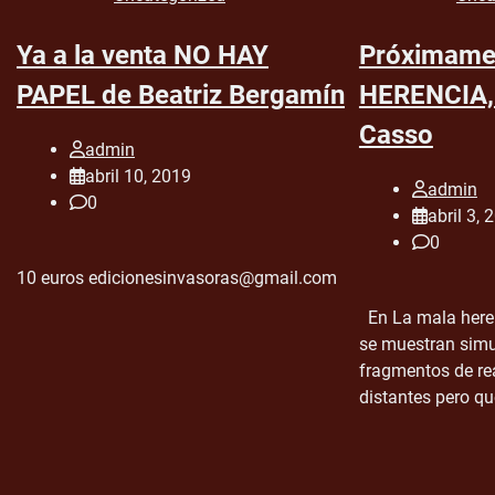
Ya a la venta NO HAY
Próximame
PAPEL de Beatriz Bergamín
HERENCIA, 
Casso
admin
abril 10, 2019
admin
0
abril 3, 
0
10 euros edicionesinvasoras@gmail.com
En La mala heren
se muestran sim
fragmentos de re
distantes pero qu