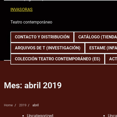
Skip
to
INVASORAS
content
Teatro contemporáneo
CONTACTO Y DISTRIBUCIÓN
CATÁLOGO (TIENDA
ARQUIVOS DE T (INVESTIGACIÓN)
ESTAME (INFA
COLECCIÓN TEATRO CONTEMPORÁNEO (ES)
ACT
Mes:
abril 2019
Home
2019
abril
Uncategorized
Unca