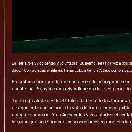
En Tierra roja y Accidentes y voluntades, Guillermo Heras da voz a dos per
Bacon. Con técnicas similares, Heras coloca tanto a Artaud como a Bacon 
En ambas obras, predomina un deseo de sobreponerse al sil
nuestro ser. Subyace una reivindicación de lo corporal, de
Tierra roja alude desde el título a la tierra de los taraum
de aquel arte que se une a la vida de forma indistinguible
auténtico panteón. Y en Accidentes y voluntades, el sentido
la carne que nos sumerge en sensaciones contradictorias,