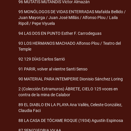
96 MUTATIS MUTANDIS Víctor Almazán
95 MONÓLOGOS DE VIDAS ENTERRADAS Mafalda Bellido /
Juan Mayorga / Juan José Millás / Alfonso Plou / Laila
Ripoll / Pepe Viyuela
94 LAS DOS EN PUNTO Esther F. Carrodeguas
93 LOS HERMANOS MACHADO Alfonso Plou / Teatro del
Temple
92 129 DÍAS Carlos Sarrió
91 PARIR, volver al vientre Santi Senso
90 MATERIAL PARA INTEMPERIE Dionisio Sánchez Loring
2 (Colección Extramuros) ÁBRETE, CIELO 125 voces en
contra de la mina de Calabor
89 EL DIABLO EN LA PLAYA Ana Vallés, Celeste González,
Claudia Faci
88 LA CASA DE TÓCAME ROQUE (1934) Agustín Espinosa
87 SEN(O)FOBIA VV.AA.