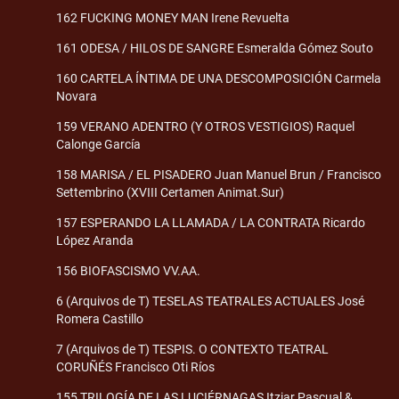
162 FUCKING MONEY MAN Irene Revuelta
161 ODESA / HILOS DE SANGRE Esmeralda Gómez Souto
160 CARTELA ÍNTIMA DE UNA DESCOMPOSICIÓN Carmela
Novara
159 VERANO ADENTRO (Y OTROS VESTIGIOS) Raquel
Calonge García
158 MARISA / EL PISADERO Juan Manuel Brun / Francisco
Settembrino (XVIII Certamen Animat.Sur)
157 ESPERANDO LA LLAMADA / LA CONTRATA Ricardo
López Aranda
156 BIOFASCISMO VV.AA.
6 (Arquivos de T) TESELAS TEATRALES ACTUALES José
Romera Castillo
7 (Arquivos de T) TESPIS. O CONTEXTO TEATRAL
CORUÑÉS Francisco Oti Ríos
155 TRILOGÍA DE LAS LUCIÉRNAGAS Itziar Pascual &