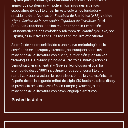
España por sus investigaciones teóricas y prácticas sobre los
signos que conforman y modelan los lenguajes artísticos,
especialmente los literarios. En esta esfera, fue fundador y
presidente de la Asociación Española de Semiótica (AES), y dirige
Signa. Revista de la Asociación Española de Semiótica
. En el
ámbito internacional ha sido cofundador de la Federación
Latinoamericana de Semiótica y miembro del comité ejecutivo, por
España, de la International Association for Semiotic Studies.
Además de haber contribuido a una nueva metodología de la
enseñanza de la lengua y literatura, ha trabajado sobre las
relaciones de la literatura con el cine, la televisión y las nuevas
tecnologías. Ha creado y dirigido el Centro de Investigación de
Semiótica Literaria, Teatral y Nuevas Tecnologías,​ el cual ha
promovido desde 1991 investigaciones sobre teoría literaria,
narrativa y poesía actual, la reconstrucción de la vida escénica en
España desde la segunda mitad del siglo XIX hasta nuestros días y
la presencia del teatro español en Europa y América, o las
relaciones de la literatura con otros lenguajes artísticos.
Posted in
Autor