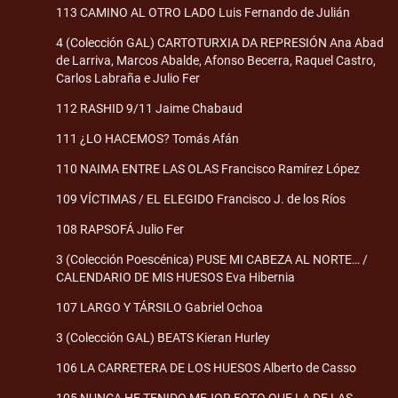
113 CAMINO AL OTRO LADO Luis Fernando de Julián
4 (Colección GAL) CARTOTURXIA DA REPRESIÓN Ana Abad
de Larriva, Marcos Abalde, Afonso Becerra, Raquel Castro,
Carlos Labraña e Julio Fer
112 RASHID 9/11 Jaime Chabaud
111 ¿LO HACEMOS? Tomás Afán
110 NAIMA ENTRE LAS OLAS Francisco Ramírez López
109 VÍCTIMAS / EL ELEGIDO Francisco J. de los Ríos
108 RAPSOFÁ Julio Fer
3 (Colección Poescénica) PUSE MI CABEZA AL NORTE… /
CALENDARIO DE MIS HUESOS Eva Hibernia
107 LARGO Y TÁRSILO Gabriel Ochoa
3 (Colección GAL) BEATS Kieran Hurley
106 LA CARRETERA DE LOS HUESOS Alberto de Casso
105 NUNCA HE TENIDO MEJOR FOTO QUE LA DE LAS