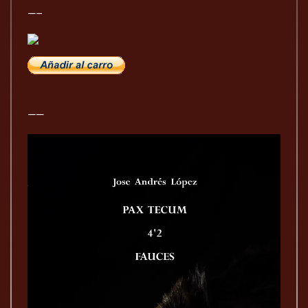
—–
——