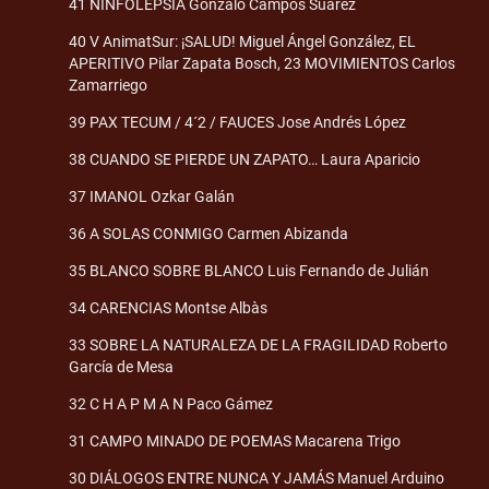
41 NINFOLEPSIA Gonzalo Campos Suárez
40 V AnimatSur: ¡SALUD! Miguel Ángel González, EL
APERITIVO Pilar Zapata Bosch, 23 MOVIMIENTOS Carlos
Zamarriego
39 PAX TECUM / 4´2 / FAUCES Jose Andrés López
38 CUANDO SE PIERDE UN ZAPATO… Laura Aparicio
37 IMANOL Ozkar Galán
36 A SOLAS CONMIGO Carmen Abizanda
35 BLANCO SOBRE BLANCO Luis Fernando de Julián
34 CARENCIAS Montse Albàs
33 SOBRE LA NATURALEZA DE LA FRAGILIDAD Roberto
García de Mesa
32 C H A P M A N Paco Gámez
31 CAMPO MINADO DE POEMAS Macarena Trigo
30 DIÁLOGOS ENTRE NUNCA Y JAMÁS Manuel Arduino