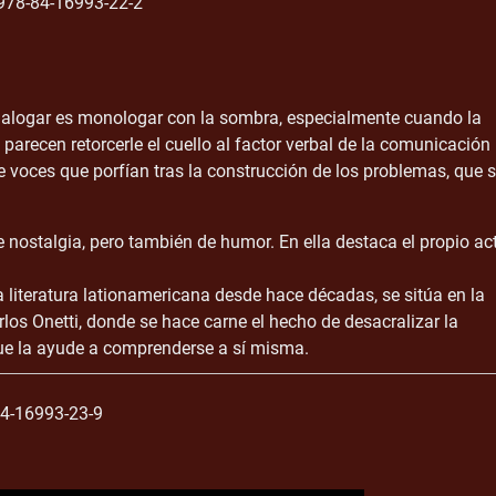
78-84-16993-22-2
l. Dialogar es monologar con la sombra, especialmente cuando la
recen retorcerle el cuello al factor verbal de la comunicación
e voces que porfían tras la construcción de los problemas, que 
e nostalgia, pero también de humor. En ella destaca el propio ac
 literatura lationamericana desde hace décadas, se sitúa en la
rlos Onetti, donde se hace carne el hecho de desacralizar la
 que la ayude a comprenderse a sí misma.
4-16993-23-9