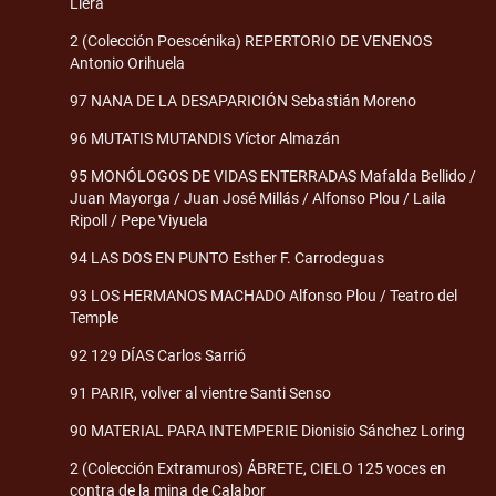
Llera
2 (Colección Poescénika) REPERTORIO DE VENENOS
Antonio Orihuela
97 NANA DE LA DESAPARICIÓN Sebastián Moreno
96 MUTATIS MUTANDIS Víctor Almazán
95 MONÓLOGOS DE VIDAS ENTERRADAS Mafalda Bellido /
Juan Mayorga / Juan José Millás / Alfonso Plou / Laila
Ripoll / Pepe Viyuela
94 LAS DOS EN PUNTO Esther F. Carrodeguas
93 LOS HERMANOS MACHADO Alfonso Plou / Teatro del
Temple
92 129 DÍAS Carlos Sarrió
91 PARIR, volver al vientre Santi Senso
90 MATERIAL PARA INTEMPERIE Dionisio Sánchez Loring
2 (Colección Extramuros) ÁBRETE, CIELO 125 voces en
contra de la mina de Calabor