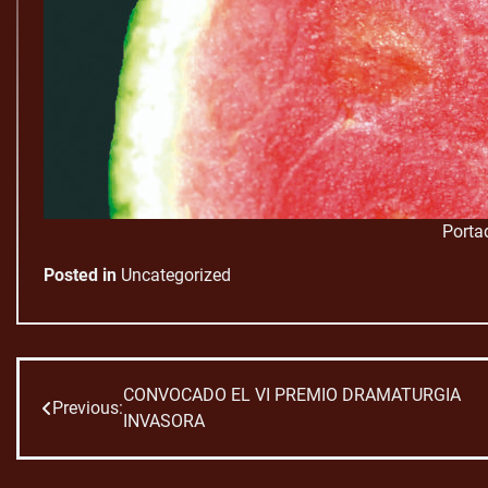
Porta
Posted in
Uncategorized
CONVOCADO EL VI PREMIO DRAMATURGIA
Navegación
Previous:
INVASORA
de
entradas