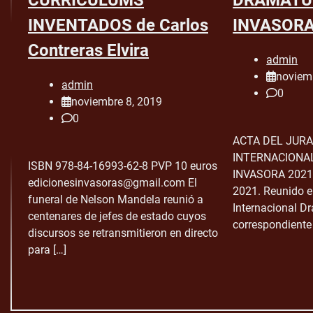
INVENTADOS de Carlos
INVASORA
Contreras Elvira
admin
noviem
admin
0
noviembre 8, 2019
0
ACTA DEL JUR
INTERNACIONA
ISBN 978-84-16993-62-8 PVP 10 euros
INVASORA 2021 
edicionesinvasoras@gmail.com El
2021. Reunido e
funeral de Nelson Mandela reunió a
Internacional D
centenares de jefes de estado cuyos
correspondiente 
discursos se retransmitieron en directo
para […]