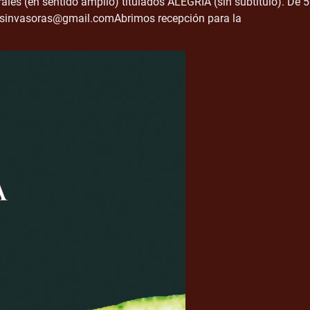
ales (en sentido amplio) titulados ALEGRÍA (sin subtítulo). De 5
nesinvasoras@gmail.comAbrimos recepción para la