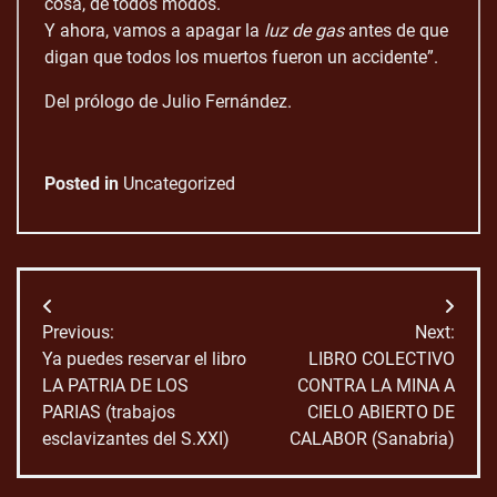
cosa, de todos modos.
Y ahora, vamos a apagar la
luz de gas
antes de que
digan que todos los muertos fueron un accidente”.
Del prólogo de Julio Fernández.
Posted in
Uncategorized
Navegación
Previous:
Next:
de
Ya puedes reservar el libro
LIBRO COLECTIVO
LA PATRIA DE LOS
CONTRA LA MINA A
entradas
PARIAS (trabajos
CIELO ABIERTO DE
esclavizantes del S.XXI)
CALABOR (Sanabria)